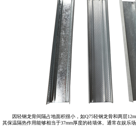
因轻钢龙骨间隔占地面积很小，如Q75轻钢龙骨和两层1
其保温隔热作用能够相当于37mm厚度的砖墙体。通常在娱乐